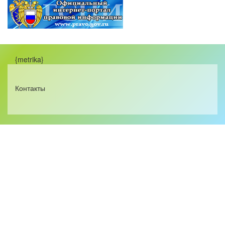
{metrika}
Контакты