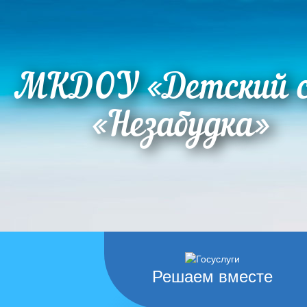
МКДОУ «Детский 
«Незабудка»
Решаем вместе