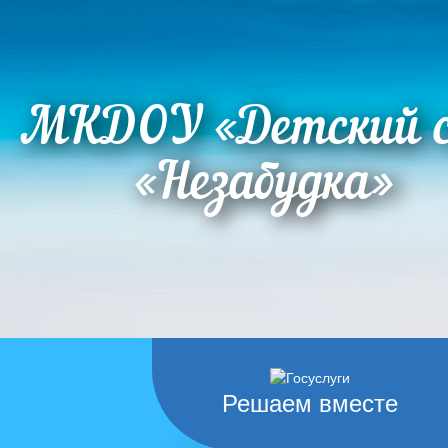
МКДОУ «Детский 
«Незабудка»
Решаем вместе