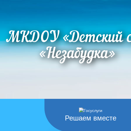
МКДОУ «Детский 
«Незабудка»
Решаем вместе